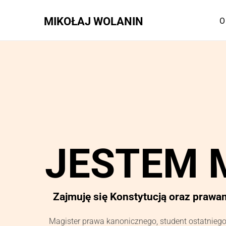
Skip
to
MIKOŁAJ WOLANIN
O
content
JESTEM 
Zajmuję się Konstytucją oraz prawa
Magister prawa kanonicznego, student ostatnieg