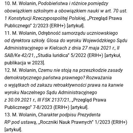
10. M. Wolanin,
Podobieństwa i różnice pomiędzy
obowiązkiem szkolnym a obowiązkiem nauki w art. 70 ust.
1 Konstytucji Rzeczypospolitej Polskiej
, „Przegląd Prawa
Publicznego” 2/2023 (ERIH+) [artykuł].
11. M. Wolanin,
Odrębność samorządu uczniowskiego
od dyrektora szkoły. Glosa do wyroku Wojewódzkiego Sądu
Administracyjnego w Kielcach z dnia 27 maja 2021 r., II
SAB/Ke 42/21
, „Studia Iuridica” 5/2022 (ERIH+) [artykuł,
publikacja w 2023].
12. M. Wolanin,
Czemu nie stoją na przeszkodzie zasady
demokratycznego państwa prawnego? Rozważania
o wyjątkach od zakazu retroaktywności prawa na kanwie
wyroku Naczelnego Sądu Administracyjnego
z 30.09.2021 r., III FSK 2137/21
, „Przegląd Prawa
Publicznego” 7-8/2023 (ERIH+) [artykuł].
13. M. Wolanin,
Charakter podpisu Prezydenta
RP pod ustawą
, „Roczniki Nauk Prawnych” 1/2023 (ERIH+)
[artykuł].