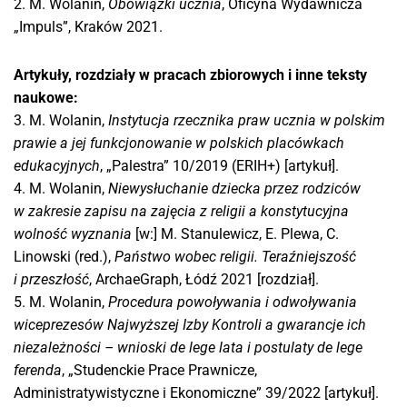
2. M. Wolanin,
Obowiązki ucznia
, Oficyna Wydawnicza
„Impuls”, Kraków 2021.
Artykuły, rozdziały w pracach zbiorowych i inne teksty
naukowe:
3. M. Wolanin,
Instytucja rzecznika praw ucznia w polskim
prawie a jej funkcjonowanie w polskich placówkach
edukacyjnych
, „Palestra” 10/2019 (ERIH+) [artykuł].
4. M. Wolanin,
Niewysłuchanie dziecka przez rodziców
w zakresie zapisu na zajęcia z religii a konstytucyjna
wolność wyznania
[w:] M. Stanulewicz, E. Plewa, C.
Linowski (red.),
Państwo wobec religii. Teraźniejszość
i przeszłość
, ArchaeGraph, Łódź 2021 [rozdział].
5. M. Wolanin,
Procedura powoływania i odwoływania
wiceprezesów Najwyższej Izby Kontroli a gwarancje ich
niezależności – wnioski de lege lata i postulaty de lege
ferenda
, „Studenckie Prace Prawnicze,
Administratywistyczne i Ekonomiczne” 39/2022 [artykuł].