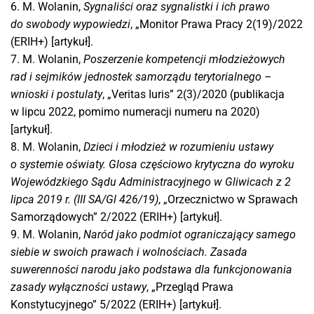
6. M. Wolanin,
Sygnaliści oraz sygnalistki i ich prawo
do swobody wypowiedzi
, „Monitor Prawa Pracy 2(19)/2022
(ERIH+) [artykuł].
7. M. Wolanin,
Poszerzenie kompetencji młodzieżowych
rad i sejmików jednostek samorządu terytorialnego –
wnioski i postulaty
, „Veritas Iuris” 2(3)/2020 (publikacja
w lipcu 2022, pomimo numeracji numeru na 2020)
[artykuł].
8. M. Wolanin,
Dzieci i młodzież w rozumieniu ustawy
o systemie oświaty. Glosa częściowo krytyczna do wyroku
Wojewódzkiego Sądu Administracyjnego w Gliwicach z 2
lipca 2019 r. (III SA/Gl 426/19)
, „Orzecznictwo w Sprawach
Samorządowych” 2/2022 (ERIH+) [artykuł].
9. M. Wolanin,
Naród jako podmiot ograniczający samego
siebie w swoich prawach i wolnościach. Zasada
suwerenności narodu jako podstawa dla funkcjonowania
zasady wyłączności ustawy
, „Przegląd Prawa
Konstytucyjnego” 5/2022 (ERIH+) [artykuł].