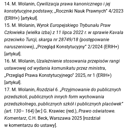
14. M. Wolanin,
Cywilizacja prawa kanonicznego i jej
konstytucyjne podstawy
, „Roczniki Nauk Prawnych” 4/2023
(ERIH+) [artykuł].
15. M. Wolanin,
Wyrok Europejskiego Trybunału Praw
Człowieka (wielka izba) z 11 lipca 2022 r. w sprawie Kavala
przeciwko Turcji, skarga nr 28749/18 (postępowanie
naruszeniowe)
, „Przegląd Konstytucyjny” 2/2024 (ERIH+)
[artykuł].
16. M. Wolanin,
Uzależnienie stosowania przepisów rangi
ustawowej od wydania komunikatu przez ministra
,
„Przegląd Prawa Konstytucyjnego” 2025, nr 1 (ERIH+)
[artykuł].
17. M. Wolanin,
Rozdział 6. „Przyjmowanie do publicznych
przedszkoli, publicznych innych form wychowania
przedszkolnego, publicznych szkół i publicznych placówek”
(art. 130– 164)
[w:] G. Krawiec (red.),
Prawo oświatowe.
Komentarz
, C.H. Beck, Warszawa 2025 [rozdział
w komentarzu do ustawy].